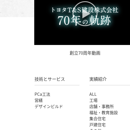
創立70周年動画
技術とサービス
実績紹介
PCa工法
ALL
営繕
工場
デザインビルド
店舗・事務所
福祉・教育施設
集合住宅
戸建住宅