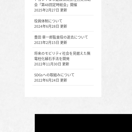
会「第48回定時総会」開催
2025年2月27日 更新
役員体制について
2024年6月28日 更新
豊田 章一郎監査役の逝去について
2023年2月15日 更新
将来のモビリティ社会を見据えた無
電柱化縁石手法を開発
2022年11月30日 更新
SDGsへの取組みについて
2022年6月24日 更新