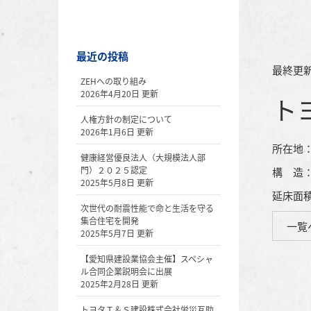
最近の投稿
最終更新
ZEHへの取り組み
2026年4月20日 更新
人権方針の制定について
2026年1月6日 更新
所在地
健康経営優良法人（大規模法人部
門）２０２５認定
構 造：
2025年5月8日 更新
延床面積：
次世代の耐震性能で命と生活を守る
集合住宅を開発
一覧
2025年5月7日 更新
【愛知県建設業協会主催】スペシャ
ル合同企業説明会に出展
2025年2月28日 更新
トヨタＴ＆Ｓ建設株式会社労災互助