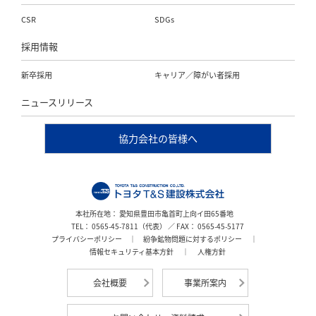
CSR
SDGs
採用情報
新卒採用
キャリア／障がい者採用
ニュースリリース
協力会社の皆様へ
本社所在地： 愛知県豊田市亀首町上向イ田65番地
TEL： 0565-45-7811（代表） ／ FAX： 0565-45-5177
プライバシーポリシー
｜
紛争鉱物問題に対するポリシー
｜
情報セキュリティ基本方針
｜
人権方針
会社概要
事業所案内