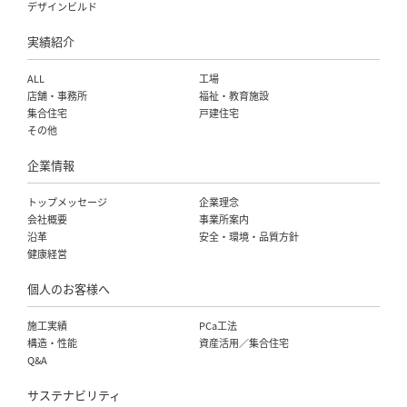
デザインビルド
実績紹介
ALL
工場
店舗・事務所
福祉・教育施設
集合住宅
戸建住宅
その他
企業情報
トップメッセージ
企業理念
会社概要
事業所案内
沿革
安全・環境・品質方針
健康経営
個人のお客様へ
施工実績
PCa工法
構造・性能
資産活用／集合住宅
Q&A
サステナビリティ